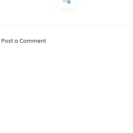
Pesan
Post a Comment
NB : Tidak semua perangkan mendukung sistem Pendaftaran
dengan form ini, jika anda mendapatkan masalah klik -
Hubungi Kami!
KIRIM